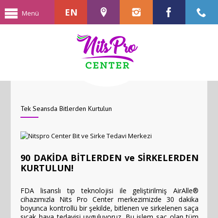
EN
Menü
Tek Seansda Bitlerden Kurtulun
90 DAKİDA BİTLERDEN ve SİRKELERDEN
KURTULUN!
FDA lisanslı tıp teknolojisi ile geliştirilmiş AirAlle® 
cihazımızla Nits Pro Center merkezimizde 30 dakika 
boyunca kontrollü bir şekilde, bitlenen ve sirkelenen saça 
sıcak hava tedavisi uyguluyoruz. Bu işlem saç olan tüm 